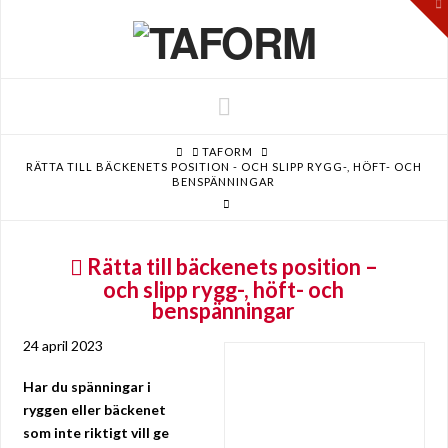
To
th
W
Navigation
HOME
TAFORM
RÄTTA TILL BÄCKENETS POSITION - OCH SLIPP RYGG-, HÖFT- OCH
BENSPÄNNINGAR
Rätta till bäckenets position –
och slipp rygg-, höft- och
benspänningar
24 april 2023
Har du spänningar i
ryggen eller bäckenet
som inte riktigt vill ge