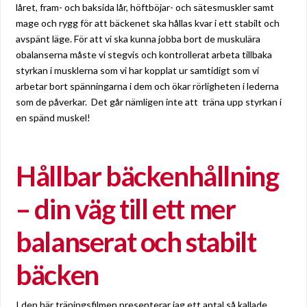
låret, fram- och baksida lår, höftböjar- och sätesmuskler samt
mage och rygg för att bäckenet ska hållas kvar i ett stabilt och
avspänt läge. För att vi ska kunna jobba bort de muskulära
obalanserna måste vi stegvis och kontrollerat arbeta tillbaka
styrkan i musklerna som vi har kopplat ur samtidigt som vi
arbetar bort spänningarna i dem och ökar rörligheten i lederna
som de påverkar. Det går nämligen inte att träna upp styrkan i
en spänd muskel!
Hållbar bäckenhållning
– din väg till ett mer
balanserat och stabilt
bäcken
I den här träningsfilmen presenterar jag ett antal så kallade