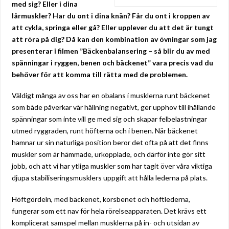
med sig? Eller i dina
lårmuskler? Har du ont i dina knän? Får du ont i kroppen av
att cykla, springa eller gå? Eller upplever du att det är tungt
att röra på dig? Då kan den kombination av övningar som jag
presenterar i filmen ”Bäckenbalansering – så blir du av med
spänningar i ryggen, benen och bäckenet” vara precis vad du
behöver för att komma till rätta med de problemen.
Väldigt många av oss har en obalans i musklerna runt bäckenet
som både påverkar vår hållning negativt, ger upphov till ihållande
spänningar som inte vill ge med sig och skapar felbelastningar
utmed ryggraden, runt höfterna och i benen. När bäckenet
hamnar ur sin naturliga position beror det ofta på att det finns
muskler som är hämmade, urkopplade, och därför inte gör sitt
jobb, och att vi har ytliga muskler som har tagit över våra viktiga
djupa stabiliseringsmusklers uppgift att hålla lederna på plats.
Höftgördeln, med bäckenet, korsbenet och höftlederna,
fungerar som ett nav för hela rörelseapparaten. Det krävs ett
komplicerat samspel mellan musklerna på in- och utsidan av