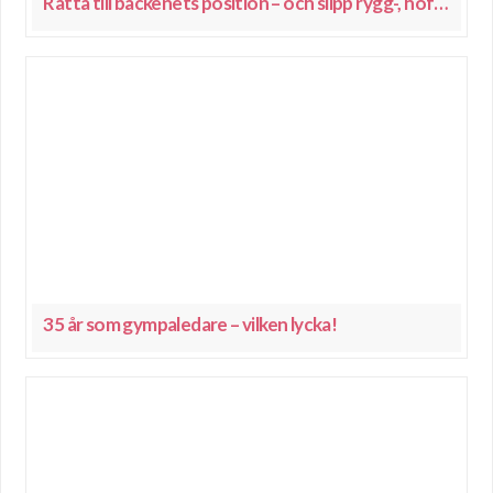
Rätta till bäckenets position – och slipp rygg-, höft- och benspänningar
35 år som gympaledare – vilken lycka!