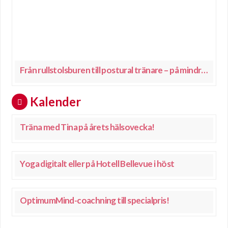
Från rullstolsburen till postural tränare – på mindre än ett år!
Kalender
Träna med Tina på årets hälsovecka!
Yoga digitalt eller på Hotell Bellevue i höst
OptimumMind-coachning till specialpris!